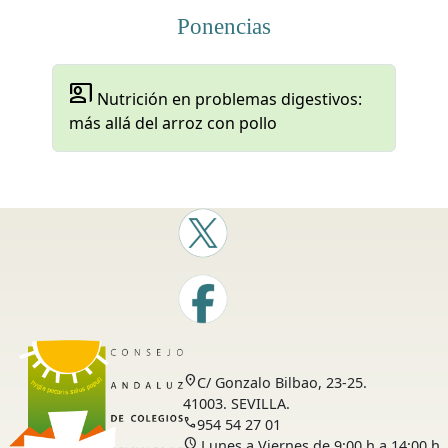
Ponencias
co_present
Nutrición en problemas digestivos:
más allá del arroz con pollo
location_on
C/ Gonzalo Bilbao, 23-25.
41003. SEVILLA.
call
954 54 27 01
schedule
Lunes a Viernes de 9:00 h a 14:00 h