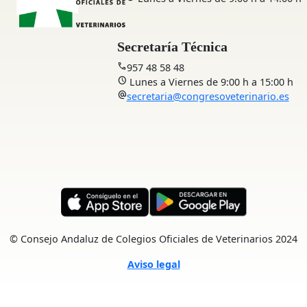
Secretaría Técnica
call
957 48 58 48
schedule
Lunes a Viernes de 9:00 h a 15:00 h
alternate_email
secretaria@congresoveterinario.es
© Consejo Andaluz de Colegios Oficiales de Veterinarios 2024
Aviso legal