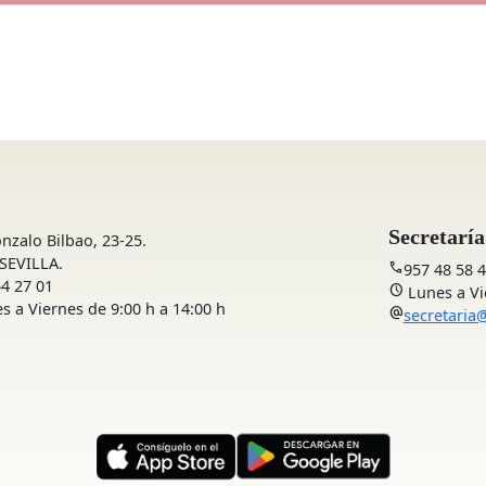
Secretaría
nzalo Bilbao, 23-25.
 SEVILLA.
call
957 48 58 
4 27 01
schedule
Lunes a Vie
 a Viernes de 9:00 h a 14:00 h
alternate_email
secretaria