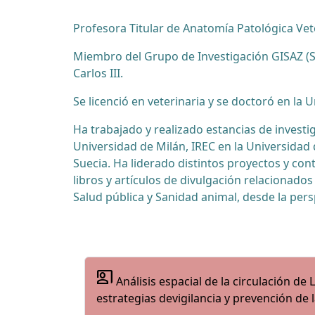
Profesora Titular de Anatomía Patológica Vet
Miembro del Grupo de Investigación GISAZ (Sa
Carlos III.
Se licenció en veterinaria y se doctoró en la
Ha trabajado y realizado estancias de investi
Universidad de Milán, IREC en la Universidad
Suecia. Ha liderado distintos proyectos y co
libros y artículos de divulgación relacionad
Salud pública y Sanidad animal, desde la pers
co_present
Análisis espacial de la circulación d
estrategias devigilancia y prevención de