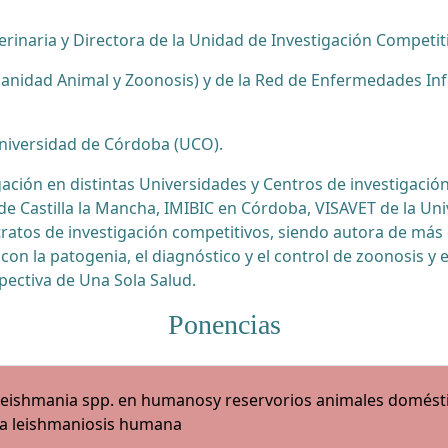
erinaria y Directora de la Unidad de Investigación Compet
nidad Animal y Zoonosis) y de la Red de Enfermedades Infe
 Universidad de Córdoba (UCO).
gación en distintas Universidades y Centros de investigació
 de Castilla la Mancha, IMIBIC en Córdoba, VISAVET de la U
ntratos de investigación competitivos, siendo autora de más
os con la patogenia, el diagnóstico y el control de zoonosi
pectiva de Una Sola Salud.
Ponencias
e Leishmania spp. en humanosy reservorios animales domésti
 la leishmaniosis humana