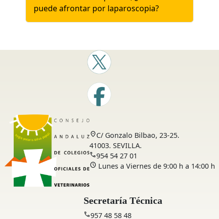
puede afrontar por laparoscopia?
location_on
C/ Gonzalo Bilbao, 23-25.
41003. SEVILLA.
call
954 54 27 01
schedule
Lunes a Viernes de 9:00 h a 14:00 h
Secretaría Técnica
call
957 48 58 48