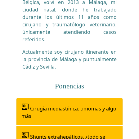
Bélgica, volví en 2013 a Málaga, mi
ciudad natal, donde he trabajado
durante los últimos 11 años como
cirujano y traumatólogo veterinario,
únicamente atendiendo casos
referidos.
Actualmente soy cirujano itinerante en
la provincia de Málaga y puntualmente
Cádiz y Sevilla.
Ponencias
co_present
Cirugía mediastínica: timomas y algo
más
co_present
Shunts extrahepáticos, ¿todo se